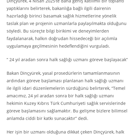
Dinçyürek, 4 Nisan 2025’te daha geniş katılımlı bir toplantı
yaptıklarını belirterek, bakanlığa bağlı ilgili dairenin
hazırladığı birinci basamak sağlık hizmetlerine yönelik
taslak plan ve projenin uzmanlarla paylaşılmakta olduğunu
söyledi. Bu süreçte bilgi birikimi ve deneyimlerden
faydalanarak, halkın doğrudan hissedeceği bir açılımla
uygulamaya geçilmesinin hedeflendiğini vurguladı.
” 24 yıl aradan sonra halk sağlığı uzmanı göreve başlayacak”
Bakan Dinçyürek, yasal prosedürlerin tamamlanmasının
ardından göreve başlaması planlanan halk sağlığı uzmanı
ile ilgili idari düzenlemelerin sürdüğünü belirterek, “Temel
amacımız, 24 yıl aradan sonra bir halk sağlığı uzmanı
hekimin Kuzey Kıbrıs Türk Cumhuriyeti sağlık servislerinde
göreve başlamasını sağlamaktır. Bu gelişme bizlere bilimsel
anlamda ciddi bir katkı sunacaktır” dedi.
Her işin bir uzmanı olduğuna dikkat çeken Dinçyürek, halk