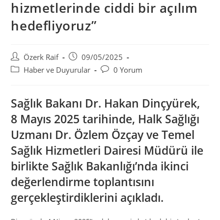
hizmetlerinde ciddi bir açılım
hedefliyoruz”
Post
Post
Özerk Raif
09/05/2025
author:
published:
Post
Post
Haber ve Duyurular
0 Yorum
category:
comments:
Sağlık Bakanı Dr. Hakan Dinçyürek,
8 Mayıs 2025 tarihinde, Halk Sağlığı
Uzmanı Dr. Özlem Özçay ve Temel
Sağlık Hizmetleri Dairesi Müdürü ile
birlikte Sağlık Bakanlığı’nda ikinci
değerlendirme toplantısını
gerçekleştirdiklerini açıkladı.