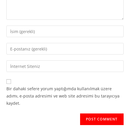
Enter
your
name
Enter
or
your
username
email
Enter
to
address
your
comment
to
website
comment
URL
Bir dahaki sefere yorum yaptığımda kullanılmak üzere
(optional)
adımı, e-posta adresimi ve web site adresimi bu tarayıcıya
kaydet.