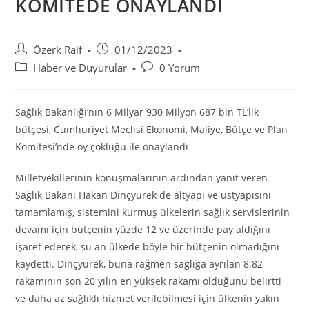
KOMİTEDE ONAYLANDI
Post
Post
Özerk Raif
01/12/2023
author:
published:
Post
Post
Haber ve Duyurular
0 Yorum
category:
comments:
Sağlık Bakanlığı’nın 6 Milyar 930 Milyon 687 bin TL’lik
bütçesi, Cumhuriyet Meclisi Ekonomi, Maliye, Bütçe ve Plan
Komitesi’nde oy çokluğu ile onaylandı
Milletvekillerinin konuşmalarının ardından yanıt veren
Sağlık Bakanı Hakan Dinçyürek de altyapı ve üstyapısını
tamamlamış, sistemini kurmuş ülkelerin sağlık servislerinin
devamı için bütçenin yüzde 12 ve üzerinde pay aldığını
işaret ederek, şu an ülkede böyle bir bütçenin olmadığını
kaydetti. Dinçyürek, buna rağmen sağlığa ayrılan 8.82
rakamının son 20 yılın en yüksek rakamı olduğunu belirtti
ve daha az sağlıklı hizmet verilebilmesi için ülkenin yakın