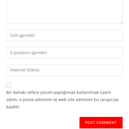
Enter
your
name
Enter
or
your
username
email
Enter
to
address
your
comment
to
website
comment
URL
Bir dahaki sefere yorum yaptığımda kullanılmak üzere
(optional)
adımı, e-posta adresimi ve web site adresimi bu tarayıcıya
kaydet.