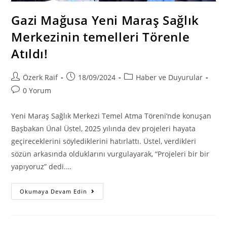
Gazi Mağusa Yeni Maraş Sağlık
Merkezinin temelleri Törenle
Atıldı!
Post
Post
Post
Özerk Raif
18/09/2024
Haber ve Duyurular
author:
published:
category:
Post
0 Yorum
comments:
Yeni Maraş Sağlık Merkezi Temel Atma Töreni’nde konuşan
Başbakan Ünal Üstel, 2025 yılında dev projeleri hayata
geçireceklerini söylediklerini hatırlattı. Üstel, verdikleri
sözün arkasında olduklarını vurgulayarak, “Projeleri bir bir
yapıyoruz” dedi.…
Gazi
Okumaya Devam Edin
Mağusa
Yeni
Maraş
Sağlık
Merkezinin