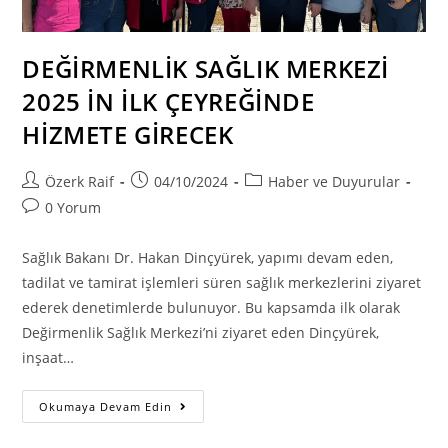
DEĞİRMENLİK SAĞLIK MERKEZİ
2025 İN İLK ÇEYREĞİNDE
HİZMETE GİRECEK
Post
Post
Post
Özerk Raif
04/10/2024
Haber ve Duyurular
author:
published:
category:
Post
0 Yorum
comments:
Sağlık Bakanı Dr. Hakan Dinçyürek, yapımı devam eden,
tadilat ve tamirat işlemleri süren sağlık merkezlerini ziyaret
ederek denetimlerde bulunuyor. Bu kapsamda ilk olarak
Değirmenlik Sağlık Merkezi’ni ziyaret eden Dinçyürek,
inşaat…
DEĞİRMENLİK
Okumaya Devam Edin
SAĞLIK
MERKEZİ