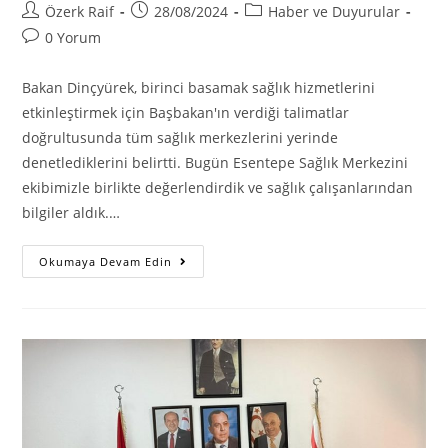
Post
Post
Post
Özerk Raif
28/08/2024
Haber ve Duyurular
author:
published:
category:
Post
0 Yorum
comments:
Bakan Dinçyürek, birinci basamak sağlık hizmetlerini
etkinleştirmek için Başbakan'ın verdiği talimatlar
doğrultusunda tüm sağlık merkezlerini yerinde
denetlediklerini belirtti. Bugün Esentepe Sağlık Merkezini
ekibimizle birlikte değerlendirdik ve sağlık çalışanlarından
bilgiler aldık.…
Dr.
Okumaya Devam Edin
Hakan
Dinçyürek,
Esentepe
Sağlık
Merkezini
Ziyarette
Bulundu