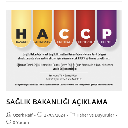
2025
İN
İLK
ÇEYREĞİNDE
HİZMETE
GİRECEK
SAĞLIK BAKANLIĞI AÇIKLAMA
Post
Post
Post
Özerk Raif
27/09/2024
Haber ve Duyurular
author:
published:
category:
Post
0 Yorum