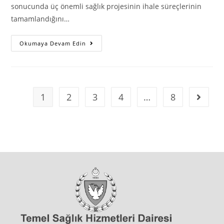
sonucunda üç önemli sağlık projesinin ihale süreçlerinin
tamamlandığını…
“
Okumaya Devam Edin
ÜÇ
BÜYÜK
MERKEZDE
ÜÇ
YENİ
SAĞLIK
MERKEZİ
1
2
3
4
…
8
Go to t
“