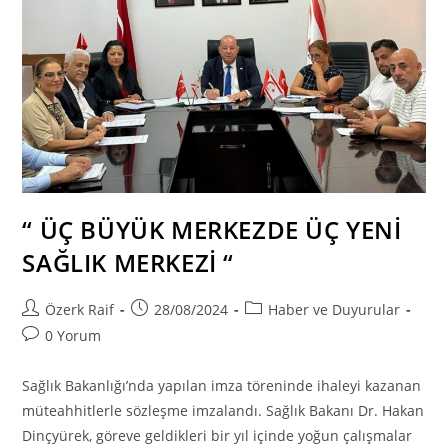
“ ÜÇ BÜYÜK MERKEZDE ÜÇ YENİ
SAĞLIK MERKEZİ “
Post
Post
Post
Özerk Raif
28/08/2024
Haber ve Duyurular
author:
published:
category:
Post
0 Yorum
comments:
Sağlık Bakanlığı’nda yapılan imza töreninde ihaleyi kazanan
müteahhitlerle sözleşme imzalandı. Sağlık Bakanı Dr. Hakan
Dinçyürek, göreve geldikleri bir yıl içinde yoğun çalışmalar