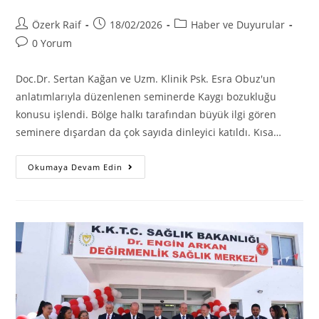
Post
Post
Post
Özerk Raif
18/02/2026
Haber ve Duyurular
author:
published:
category:
Post
0 Yorum
comments:
Doc.Dr. Sertan Kağan ve Uzm. Klinik Psk. Esra Obuz'un
anlatımlarıyla düzenlenen seminerde Kaygı bozukluğu
konusu işlendi. Bölge halkı tarafından büyük ilgi gören
seminere dışardan da çok sayıda dinleyici katıldı. Kısa…
Koruyucu
Okumaya Devam Edin
Ruh
Sağlığı
Merkezinde
Kaygı
Bozukluğu
Konusunda
Seminer
Düzenlendi