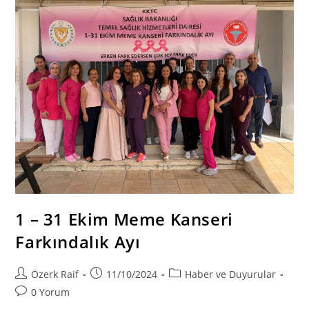
Bir
Açılım
Hedefliyoruz”
1 – 31 Ekim Meme Kanseri
Farkındalık Ayı
Post
Post
Post
Özerk Raif
11/10/2024
Haber ve Duyurular
author:
published:
category:
Post
0 Yorum
comments: