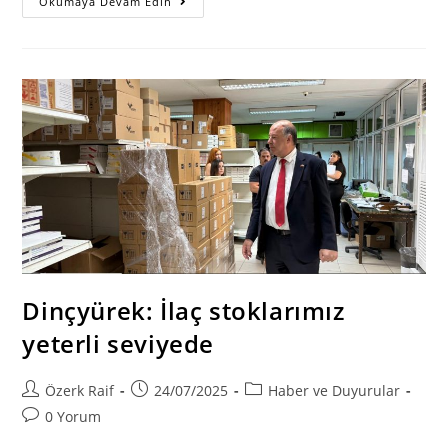
Dr.
Okumaya Devam Edin
Engin
Arkan
Değirmenlik
Sağlık
Merkezi
Törenle
Hizmete
Girdi
Dinçyürek: İlaç stoklarımız
yeterli seviyede
Post
Post
Post
Özerk Raif
24/07/2025
Haber ve Duyurular
author:
published:
category:
Post
0 Yorum
comments: