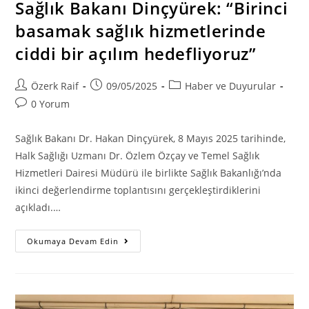
Sağlık Bakanı Dinçyürek: “Birinci
basamak sağlık hizmetlerinde
ciddi bir açılım hedefliyoruz”
Post
Post
Post
Özerk Raif
09/05/2025
Haber ve Duyurular
author:
published:
category:
Post
0 Yorum
comments:
Sağlık Bakanı Dr. Hakan Dinçyürek, 8 Mayıs 2025 tarihinde,
Halk Sağlığı Uzmanı Dr. Özlem Özçay ve Temel Sağlık
Hizmetleri Dairesi Müdürü ile birlikte Sağlık Bakanlığı’nda
ikinci değerlendirme toplantısını gerçekleştirdiklerini
açıkladı.…
Sağlık
Okumaya Devam Edin
Bakanı
Dinçyürek:
“Birinci
Basamak
Sağlık
Hizmetlerinde
Ciddi