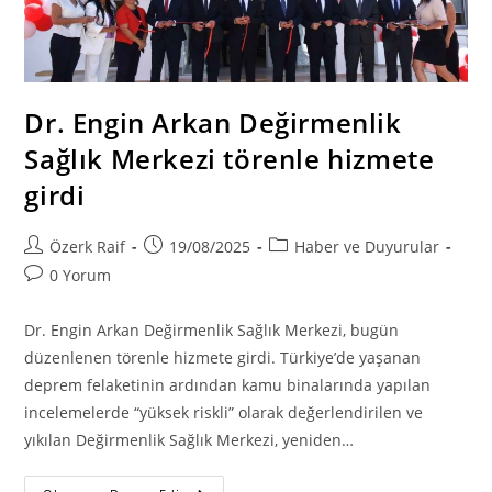
Dr. Engin Arkan Değirmenlik
Sağlık Merkezi törenle hizmete
girdi
Post
Post
Post
Özerk Raif
19/08/2025
Haber ve Duyurular
author:
published:
category:
Post
0 Yorum
comments:
Dr. Engin Arkan Değirmenlik Sağlık Merkezi, bugün
düzenlenen törenle hizmete girdi. Türkiye’de yaşanan
deprem felaketinin ardından kamu binalarında yapılan
incelemelerde “yüksek riskli” olarak değerlendirilen ve
yıkılan Değirmenlik Sağlık Merkezi, yeniden…