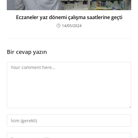
Eczaneler yaz dönemi çalışma saatlerine geçti
14/05/2024
Bir cevap yazın
Comment
Enter
your
name
Enter