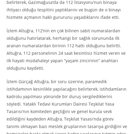
belirterek, Gazimağusa’da da 112 İstasyonu’nun binaya
ihtiyacı olduğu tespitini yaptıklarını ve bugün de o binayı
hizmete açmanın haklı gururunu yaşadıklarını ifade etti.
İzlem Altuğra, 112’nin en çok bilinen sabit numaralardan
olduğunu hatırlatarak, herhangi bir sağlık sorununda ilk
aranan numaralardan birinin 112 hattı olduğunu belirtti.
Altuğra, 112 personelinin 24 saat kesintisiz hizmet veren ve
ilk hayati müdahaleyi yapan “yaşam zincirinin” anahtarı
olduğunu kaydetti.
İzlem Gürçağ Altuğra, bir soru üzerine, paramedik
istihdamının kesinlikle yapılacağını belirterek, istihdamların
kadrolu yapılması yönünde bir duruş sergilediklerini
söyledi. Yataklı Tedavi Kurumları Dairesi Teşkilat Yasa
Tasarısı’nın komiteden geçtiğini ve genel kurula sevk
edildiğini kaydeden Altuğra, Teşkilat Yasası’nda görev
tanımı olmayan bazı meslek gruplarının tasarıya girdiğini ve
hemşireler başta olmak üzere kadro sayılarının tatmin eder