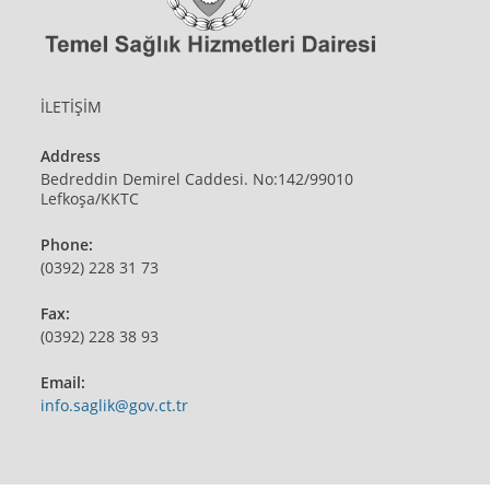
İLETİŞİM
Address
Bedreddin Demirel Caddesi. No:142/99010
Lefkoşa/KKTC
Phone:
(0392) 228 31 73
Fax:
(0392) 228 38 93
Email:
Opens
info.saglik@gov.ct.tr
in
your
application