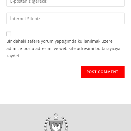
or
your
username
email
Enter
to
address
your
comment
to
website
comment
URL
Bir dahaki sefere yorum yaptığımda kullanılmak üzere
(optional)
adımı, e-posta adresimi ve web site adresimi bu tarayıcıya
kaydet.