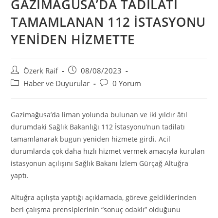
GAZİMAĞUSA’DA TADİLATI
TAMAMLANAN 112 İSTASYONU
YENİDEN HİZMETTE
Post
Post
Özerk Raif
08/08/2023
author:
published:
Post
Post
Haber ve Duyurular
0 Yorum
category:
comments:
Gazimağusa’da liman yolunda bulunan ve iki yıldır âtıl
durumdaki Sağlık Bakanlığı 112 İstasyonu’nun tadilatı
tamamlanarak bugün yeniden hizmete girdi. Acil
durumlarda çok daha hızlı hizmet vermek amacıyla kurulan
istasyonun açılışını Sağlık Bakanı İzlem Gürçağ Altuğra
yaptı.
Altuğra açılışta yaptığı açıklamada, göreve geldiklerinden
beri çalışma prensiplerinin “sonuç odaklı” olduğunu