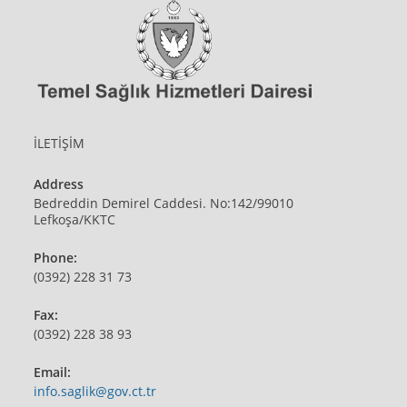
İLETİŞİM
Address
Bedreddin Demirel Caddesi. No:142/99010
Lefkoşa/KKTC
Phone:
(0392) 228 31 73
Fax:
(0392) 228 38 93
Email:
Opens
info.saglik@gov.ct.tr
in