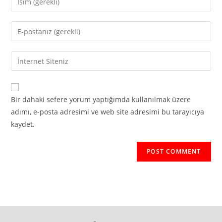
your
name
Enter
or
your
username
email
Enter
to
address
your
comment
to
website
comment
URL
Bir dahaki sefere yorum yaptığımda kullanılmak üzere
(optional)
adımı, e-posta adresimi ve web site adresimi bu tarayıcıya
kaydet.