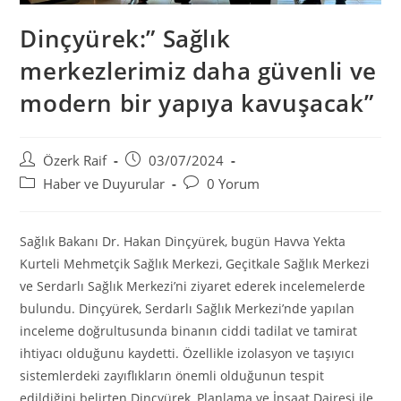
Dinçyürek:” Sağlık
merkezlerimiz daha güvenli ve
modern bir yapıya kavuşacak”
Post
Post
Özerk Raif
03/07/2024
author:
published:
Post
Post
Haber ve Duyurular
0 Yorum
category:
comments:
Sağlık Bakanı Dr. Hakan Dinçyürek, bugün Havva Yekta
Kurteli Mehmetçik Sağlık Merkezi, Geçitkale Sağlık Merkezi
ve Serdarlı Sağlık Merkezi’ni ziyaret ederek incelemelerde
bulundu. Dinçyürek, Serdarlı Sağlık Merkezi’nde yapılan
inceleme doğrultusunda binanın ciddi tadilat ve tamirat
ihtiyacı olduğunu kaydetti. Özellikle izolasyon ve taşıyıcı
sistemlerdeki zayıflıkların önemli olduğunun tespit
edildiğini belirten Dinçyürek, Planlama ve İnşaat Dairesi ile