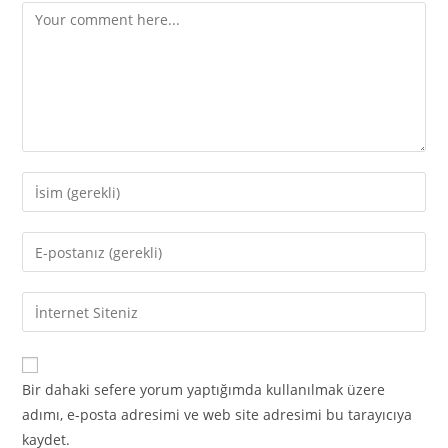
Comment
Enter
your
name
Enter
or
your
username
email
Enter
to
address
your
comment
to
website
comment
URL
Bir dahaki sefere yorum yaptığımda kullanılmak üzere
(optional)
adımı, e-posta adresimi ve web site adresimi bu tarayıcıya
kaydet.