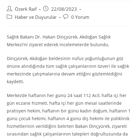
Post
Post
Özerk Raif
22/08/2023
author:
published:
Post
Post
Haber ve Duyurular
0 Yorum
category:
comments:
Sağlık Bakanı Dr. Hakan Dinçyürek, Akdoğan Sağlık
Merkezi’ni ziyaret ederek incelemelerde bulundu.
Dinçyürek, Akdoğan beldesinin nüfus yoğunluğunun göz
önüne alındığında tüm sağlık çalışanlarının özveri ile sağlık
merkezinde çalışmalarına devam ettiğini gözlemlediğini
kaydetti.
Merkezde haftanın her günü 24 saat 112 Acil, hafta içi her
gün eczane hizmeti, hafta içi her gün mesai saatlerinde
pratisyen hekim, haftanın bir günü kadın doğum, haftanın 1
günü çocuk hekimi, haftanın 4 günü diş hekimi ile poliklinik
hizmetlerinin verildiğini belirten Bakan Dinçyürek, ziyareti
sırasından sağlık çalışanlarının talepleri doğrultusunda da