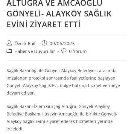
ALTUĞRA VE AMCAOĞLU
GÖNYELİ- ALAYKÖY SAĞLIK
EVİNİ ZİYARET ETTİ
Post
Post
Özerk Raif
09/06/2023
author:
published:
Post
Post
Haber ve Duyurular
0 Yorum
category:
comments:
Sağlık Bakanlığı ile Gönyeli-Alayköy Belediyesi arasında
imzalanan protokol sonrasında faaliyetlerine başlayan
Gönyeli-Alayköy Sağlık Evi, bölge halkına hizmet vermeye
devam ediyor.
Sağlık Bakanı İzlem Gürçağ Altuğra, Gönyeli-Alayköy
Belediye Başkanı Hüseyin Amcaoğlu ile birlikte Gönyeli-
Alayköy Sağlık Evini ziyaret ederek hizmetleri yerinde
inceledi.