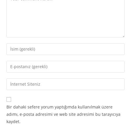
Enter
your
name
Enter
or
your
username
email
Enter
to
address
your
comment
to
website
comment
URL
Bir dahaki sefere yorum yaptığımda kullanılmak üzere
(optional)
adımı, e-posta adresimi ve web site adresimi bu tarayıcıya
kaydet.